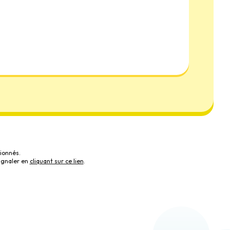
ionnés.
ignaler en
cliquant sur ce lien
.