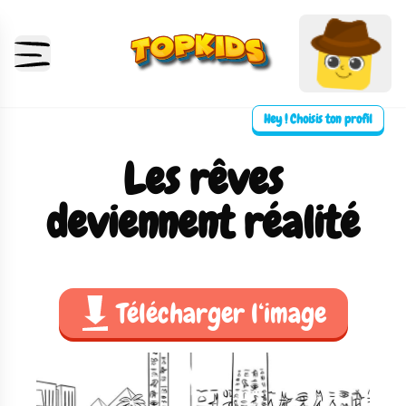
Hey ! Choisis ton profil
Les rêves
deviennent réalité
Télécharger l‘image